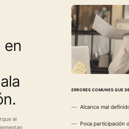
á en
ala
ERRORES COMUNES QUE D
ón.
Alcance mal definid
rque el
Poca participación d
plementan