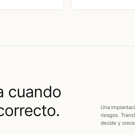
a cuando
correcto.
Una implantac
riesgos. Trans
decide y crece