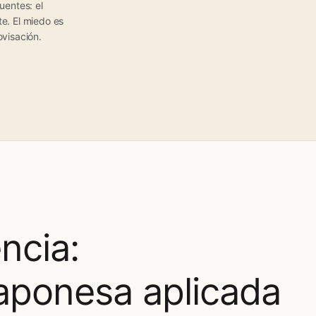
entes: el
te. El miedo es
ovisación.
ncia:
aponesa aplicada