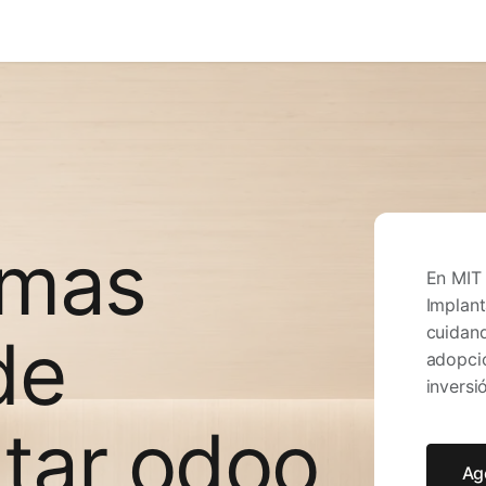
estimonios
Diagnóstico
Blog
 mas
En MIT
Implant
cuidand
de
adopció
inversi
tar odoo
Ag