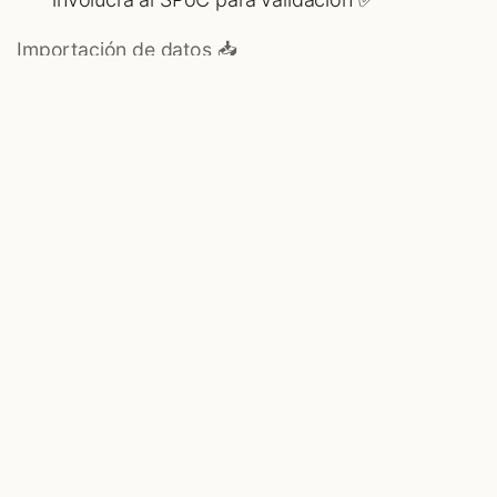
Importación de datos 📥
Manejar la migración de datos con decisiones
adecuadas para evitar retrasos 🕒
Importar datos maestros pero evitar el historial
completo si es posible 📂
Desarrollo específico 🔍
Aprobar solo los desarrollos personalizados
necesarios 🧩
Escribir especificaciones y escenarios de
prueba 📄
Validación y capacitación de usuarios finales 👥
El SPoC realiza pruebas finales y organiza la