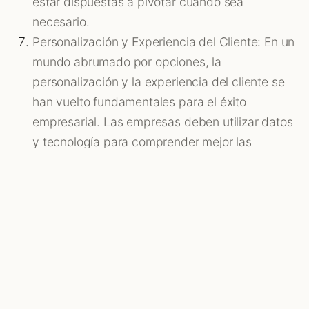
estar dispuestas a pivotar cuando sea
necesario.
Personalización y Experiencia del Cliente: En un
mundo abrumado por opciones, la
personalización y la experiencia del cliente se
han vuelto fundamentales para el éxito
empresarial. Las empresas deben utilizar datos
y tecnología para comprender mejor las
necesidades y deseos de sus clientes y ofrecer
experiencias únicas y relevantes en cada punto
de contacto.
En resumen, las tendencias disruptivas están
transformando rápidamente el panorama
empresarial. Aquellas organizaciones y personas
que puedan adaptarse a estos cambios y