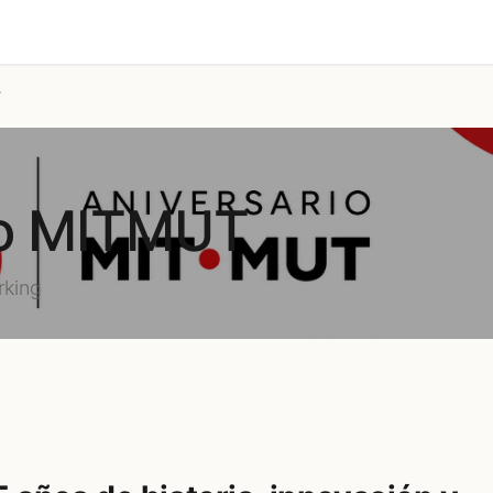
estimonios
Diagnóstico
Blog
T
io MITMUT
rking