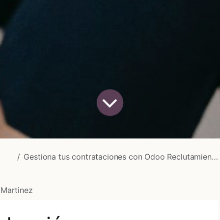
Gestiona tus contrataciones con Odoo Reclutamiento
 Martinez