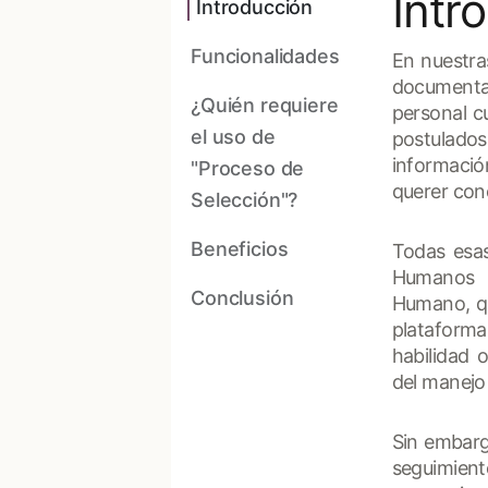
Intr
Introducción
Funcionalidades
En nuestra
documenta
¿Quién requiere
personal c
el uso de
postulad
informació
"Proceso de
querer con
Selección"?
Beneficios
Todas esa
Humanos 
Conclusión
Humano, qu
plataforma
habilidad 
del manejo
Sin embarg
seguimient