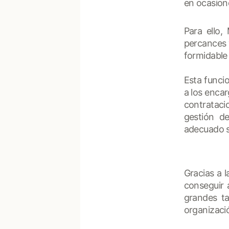
en ocasione
Para ello,
percances 
formidable
Esta funci
a los enca
contrataci
gestión d
adecuado s
Gracias a 
conseguir 
grandes ta
organizaci