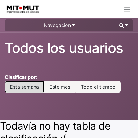
Ir al contenido
Navegación
Todos los usuarios
Clasificar por:
Esta semana
Este mes
Todo el tiempo
Todavía no hay tabla de